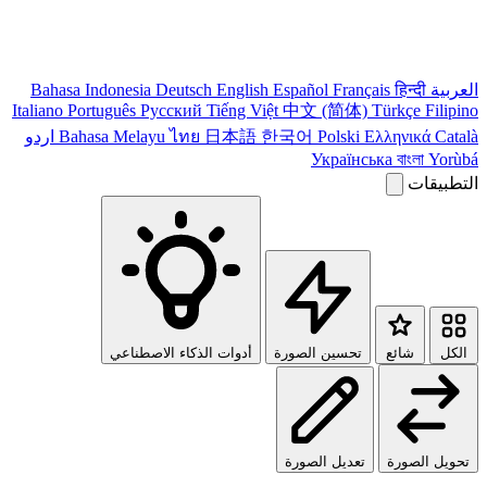
العربية
हिन्दी
Français
Español
English
Deutsch
Bahasa Indonesia
Italiano
Português
Pусский
Tiếng Việt
中文 (简体)
Türkçe
Filipino
Català
Ελληνικά
Polski
한국어
日本語
ไทย
Bahasa Melayu
اردو
Українська
বাংলা
Yorùbá
التطبيقات
الكل
شائع
تحسين الصورة
أدوات الذكاء الاصطناعي
تحويل الصورة
تعديل الصورة