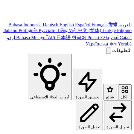
العربية
हिन्दी
Français
Español
English
Deutsch
Bahasa Indonesia
Italiano
Português
Pусский
Tiếng Việt
中文 (简体)
Türkçe
Filipino
Català
Ελληνικά
Polski
한국어
日本語
ไทย
Bahasa Melayu
اردو
Українська
বাংলা
Yorùbá
التطبيقات
الكل
شائع
تحسين الصورة
أدوات الذكاء الاصطناعي
تحويل الصورة
تعديل الصورة