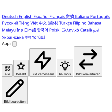
Deutsch
English
Español
Français
हिन्दी
Italiano
Português
Pусский
Tiếng Việt
中文 (简体)
Türkçe
Filipino
Bahasa
Melayu
ไทย
日本語
한국어
Polski
Ελληνικά
Català
اردو
Українська
বাংলা
Yorùbá
Apps
Alle
Beliebt
Bild verbessern
KI-Tools
Bild konvertieren
Bild bearbeiten