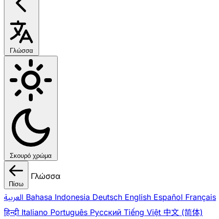
Γλώσσα
Σκουρό χρώμα
Γλώσσα
Πίσω
العربية
Bahasa Indonesia
Deutsch
English
Español
Français
हिन्दी
Italiano
Português
Pусский
Tiếng Việt
中文 (简体)