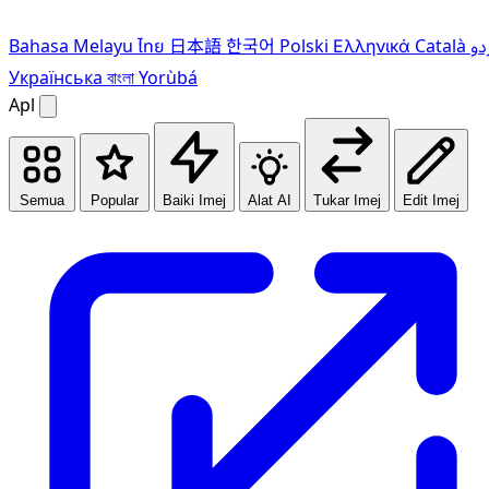
Bahasa Melayu
ไทย
日本語
한국어
Polski
Ελληνικά
Català
دو
Українська
বাংলা
Yorùbá
Apl
Semua
Popular
Baiki Imej
Alat AI
Tukar Imej
Edit Imej