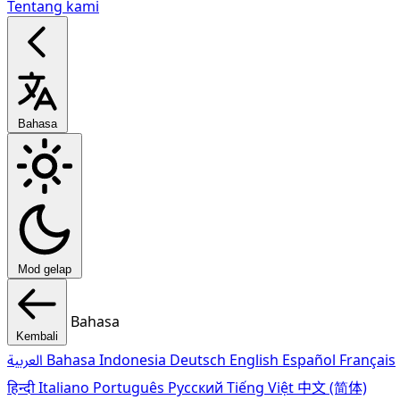
Tentang kami
Bahasa
Mod gelap
Bahasa
Kembali
العربية
Bahasa Indonesia
Deutsch
English
Español
Français
हिन्दी
Italiano
Português
Pусский
Tiếng Việt
中文 (简体)