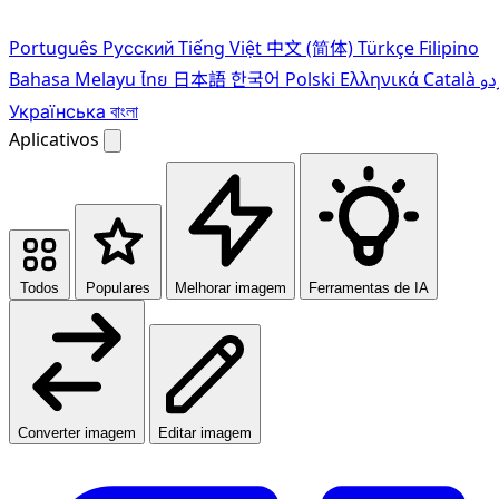
Português
Pусский
Tiếng Việt
中文 (简体)
Türkçe
Filipino
Bahasa Melayu
ไทย
日本語
한국어
Polski
Ελληνικά
Català
دو
Українська
বাংলা
Aplicativos
Todos
Populares
Melhorar imagem
Ferramentas de IA
Converter imagem
Editar imagem