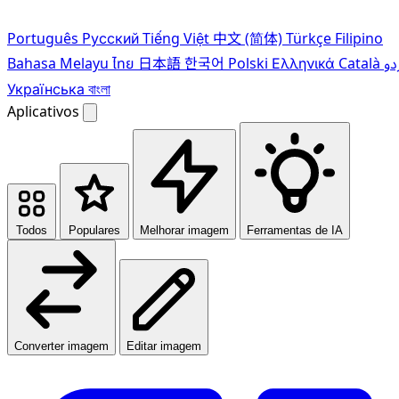
Português
Pусский
Tiếng Việt
中文 (简体)
Türkçe
Filipino
Bahasa Melayu
ไทย
日本語
한국어
Polski
Ελληνικά
Català
دو
Українська
বাংলা
Aplicativos
Todos
Populares
Melhorar imagem
Ferramentas de IA
Converter imagem
Editar imagem