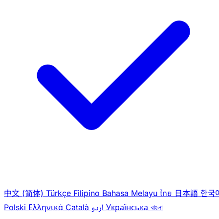
中文 (简体)
Türkçe
Filipino
Bahasa Melayu
ไทย
日本語
한국
Polski
Ελληνικά
Català
اردو
Українська
বাংলা