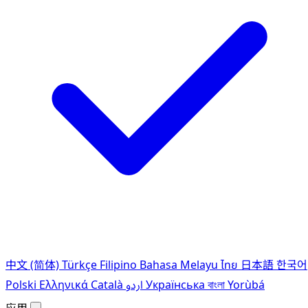
中文 (简体)
Türkçe
Filipino
Bahasa Melayu
ไทย
日本語
한국어
Polski
Ελληνικά
Català
اردو
Українська
বাংলা
Yorùbá