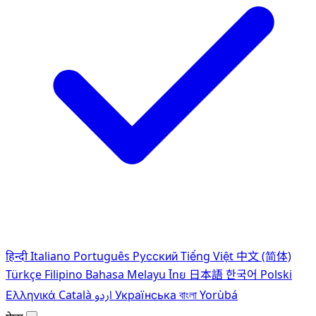
हिन्दी
Italiano
Português
Pусский
Tiếng Việt
中文 (简体)
Türkçe
Filipino
Bahasa Melayu
ไทย
日本語
한국어
Polski
Ελληνικά
Català
اردو
Українська
বাংলা
Yorùbá