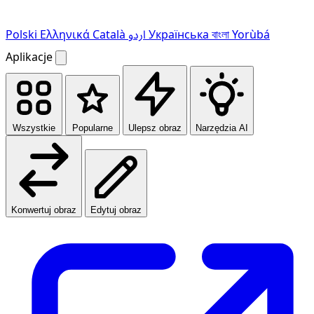
Polski
Ελληνικά
Català
اردو
Українська
বাংলা
Yorùbá
Aplikacje
Wszystkie
Popularne
Ulepsz obraz
Narzędzia AI
Konwertuj obraz
Edytuj obraz