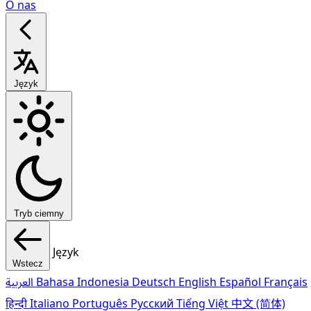
O nas
Język
Tryb ciemny
Język
Wstecz
العربية
Bahasa Indonesia
Deutsch
English
Español
Français
हिन्दी
Italiano
Português
Pусский
Tiếng Việt
中文 (简体)