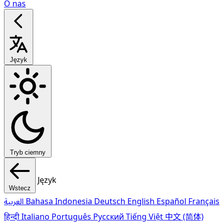
O nas
Język
Tryb ciemny
Język
Wstecz
العربية
Bahasa Indonesia
Deutsch
English
Español
Français
हिन्दी
Italiano
Português
Pусский
Tiếng Việt
中文 (简体)