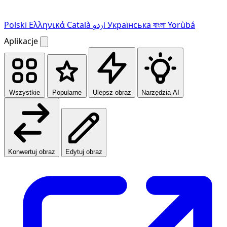
Polski
Ελληνικά
Català
اردو
Українська
বাংলা
Yorùbá
Aplikacje
Wszystkie
Popularne
Ulepsz obraz
Narzędzia AI
Konwertuj obraz
Edytuj obraz