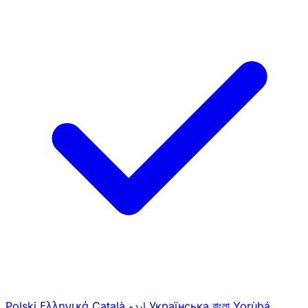
Polski
Ελληνικά
Català
اردو
Українська
বাংলা
Yorùbá