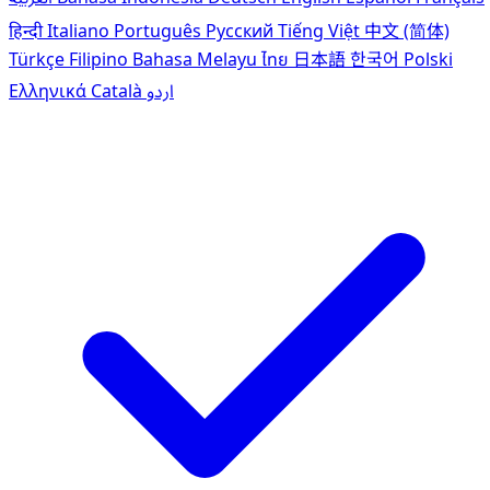
हिन्दी
Italiano
Português
Pусский
Tiếng Việt
中文 (简体)
Türkçe
Filipino
Bahasa Melayu
ไทย
日本語
한국어
Polski
Ελληνικά
Català
اردو