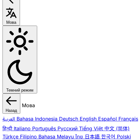
Мова
Темний режим
Мова
Назад
العربية
Bahasa Indonesia
Deutsch
English
Español
Français
हिन्दी
Italiano
Português
Pусский
Tiếng Việt
中文 (简体)
Türkçe
Filipino
Bahasa Melayu
ไทย
日本語
한국어
Polski