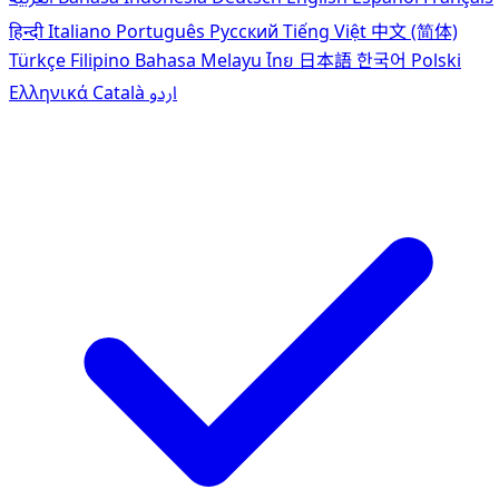
हिन्दी
Italiano
Português
Pусский
Tiếng Việt
中文 (简体)
Türkçe
Filipino
Bahasa Melayu
ไทย
日本語
한국어
Polski
Ελληνικά
Català
اردو