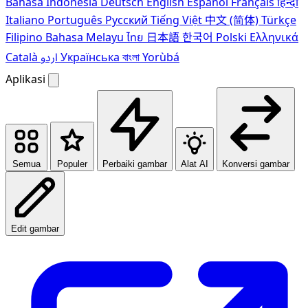
Bahasa Indonesia
Deutsch
English
Español
Français
हिन्दी
Italiano
Português
Pусский
Tiếng Việt
中文 (简体)
Türkçe
Filipino
Bahasa Melayu
ไทย
日本語
한국어
Polski
Ελληνικά
Català
اردو
Українська
বাংলা
Yorùbá
Aplikasi
Semua
Populer
Perbaiki gambar
Alat AI
Konversi gambar
Edit gambar