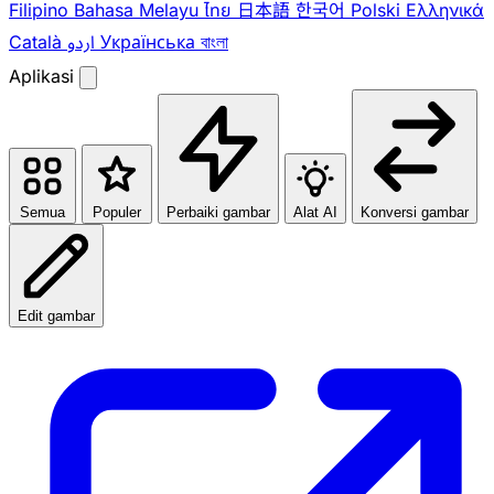
Filipino
Bahasa Melayu
ไทย
日本語
한국어
Polski
Ελληνικά
Català
اردو
Українська
বাংলা
Aplikasi
Semua
Populer
Perbaiki gambar
Alat AI
Konversi gambar
Edit gambar