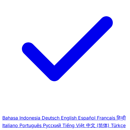
Bahasa Indonesia
Deutsch
English
Español
Français
हिन्दी
Italiano
Português
Pусский
Tiếng Việt
中文 (简体)
Türkçe