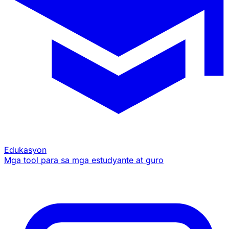
Edukasyon
Mga tool para sa mga estudyante at guro