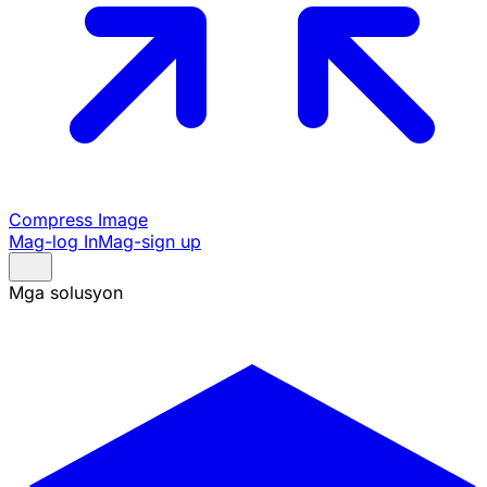
Compress Image
Mag-log In
Mag-sign up
Mga solusyon