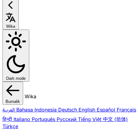
Wika
Dark mode
Wika
Bumalik
العربية
Bahasa Indonesia
Deutsch
English
Español
Français
हिन्दी
Italiano
Português
Pусский
Tiếng Việt
中文 (简体)
Türkçe