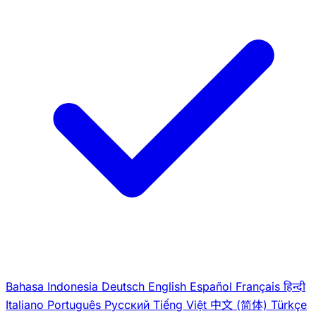
Bahasa Indonesia
Deutsch
English
Español
Français
हिन्दी
Italiano
Português
Pусский
Tiếng Việt
中文 (简体)
Türkçe