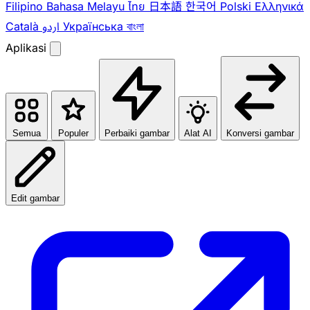
Filipino
Bahasa Melayu
ไทย
日本語
한국어
Polski
Ελληνικά
Català
اردو
Українська
বাংলা
Aplikasi
Semua
Populer
Perbaiki gambar
Alat AI
Konversi gambar
Edit gambar