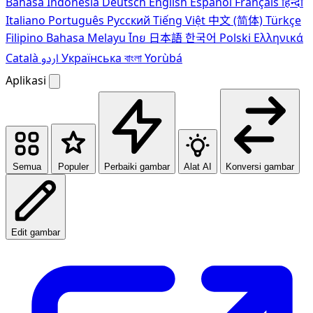
Bahasa Indonesia
Deutsch
English
Español
Français
हिन्दी
Italiano
Português
Pусский
Tiếng Việt
中文 (简体)
Türkçe
Filipino
Bahasa Melayu
ไทย
日本語
한국어
Polski
Ελληνικά
Català
اردو
Українська
বাংলা
Yorùbá
Aplikasi
Semua
Populer
Perbaiki gambar
Alat AI
Konversi gambar
Edit gambar