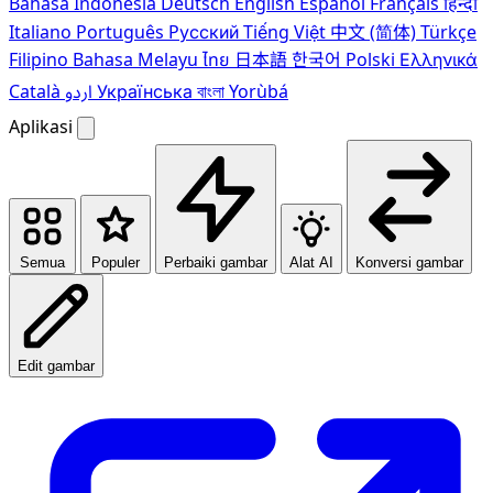
Bahasa Indonesia
Deutsch
English
Español
Français
हिन्दी
Italiano
Português
Pусский
Tiếng Việt
中文 (简体)
Türkçe
Filipino
Bahasa Melayu
ไทย
日本語
한국어
Polski
Ελληνικά
Català
اردو
Українська
বাংলা
Yorùbá
Aplikasi
Semua
Populer
Perbaiki gambar
Alat AI
Konversi gambar
Edit gambar