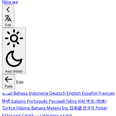
Nípa wa
Ede
Awọ́ dídùdú
Ede
Pada
العربية
Bahasa Indonesia
Deutsch
English
Español
Français
हिन्दी
Italiano
Português
Pусский
Tiếng Việt
中文 (简体)
Türkçe
Filipino
Bahasa Melayu
ไทย
日本語
한국어
Polski
Ελληνικά
Català
اردو
Українська
বাংলা