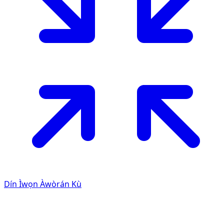
Dín Ìwọn Àwòrán Kù