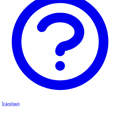
Ìrànlọ́wọ́