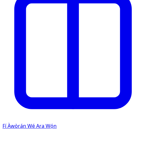
Fí Àwòrán Wé Ara Wọ́n