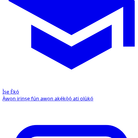
Ìṣe Ẹ̀kọ́
Àwọn irinṣẹ fún awọn akẹ́kọ̀ọ́ ati olùkọ́