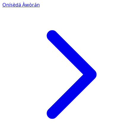
Oníṣèdá Àwòrán