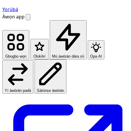
Yorùbá
Àwọn app
Gbogbo wọn
Olokìkí
Mú àwòrán dára síi
Ọpa AI
Yí àwòrán padà
Ṣàtúnṣe àwòrán