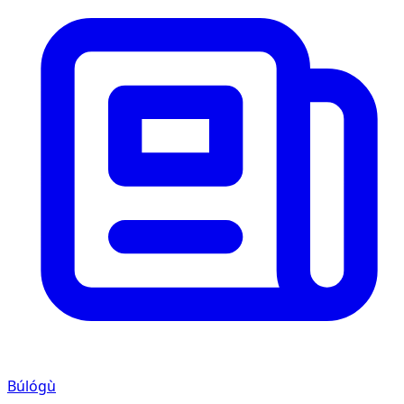
Búlógù