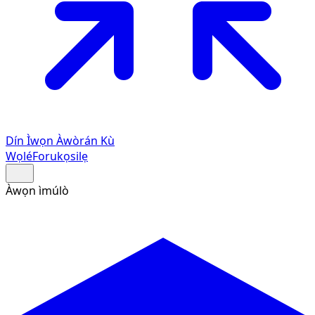
Dín Ìwọn Àwòrán Kù
Wọlé
Forukọsilẹ
Àwọn ìmúlò