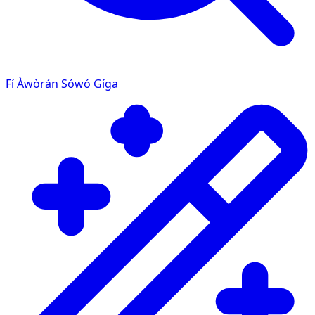
Fí Àwòrán Sówó Gíga