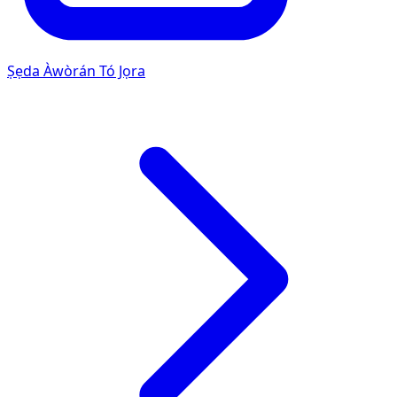
Ṣẹda Àwòrán Tó Jọra