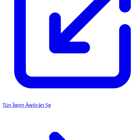
Tún Ìwọn Àwòrán Ṣe