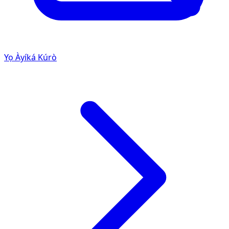
Yọ Àyíká Kúrò