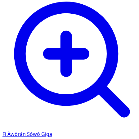
Fí Àwòrán Sówó Gíga