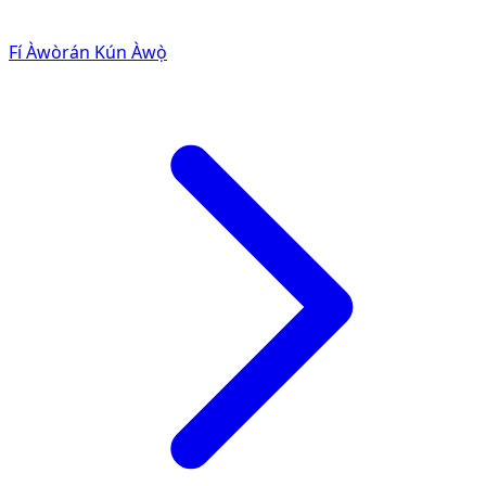
Fí Àwòrán Kún Àwọ̀