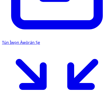
Tún Ìwọn Àwòrán Ṣe