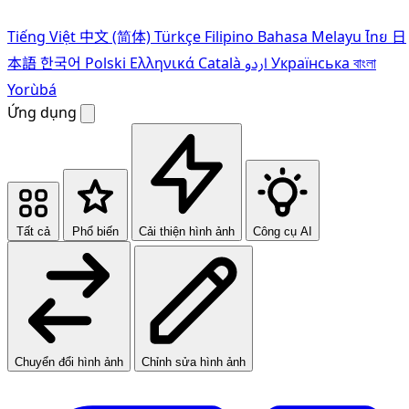
Tiếng Việt
中文 (简体)
Türkçe
Filipino
Bahasa Melayu
ไทย
日
本語
한국어
Polski
Ελληνικά
Català
اردو
Українська
বাংলা
Yorùbá
Ứng dụng
Tất cả
Phổ biến
Cải thiện hình ảnh
Công cụ AI
Chuyển đổi hình ảnh
Chỉnh sửa hình ảnh