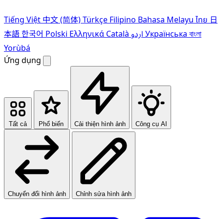
Tiếng Việt
中文 (简体)
Türkçe
Filipino
Bahasa Melayu
ไทย
日
本語
한국어
Polski
Ελληνικά
Català
اردو
Українська
বাংলা
Yorùbá
Ứng dụng
Tất cả
Phổ biến
Cải thiện hình ảnh
Công cụ AI
Chuyển đổi hình ảnh
Chỉnh sửa hình ảnh