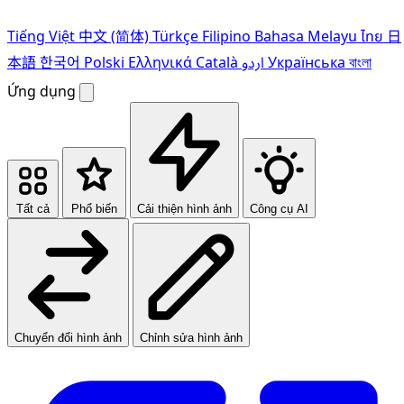
Tiếng Việt
中文 (简体)
Türkçe
Filipino
Bahasa Melayu
ไทย
日
本語
한국어
Polski
Ελληνικά
Català
اردو
Українська
বাংলা
Ứng dụng
Tất cả
Phổ biến
Cải thiện hình ảnh
Công cụ AI
Chuyển đổi hình ảnh
Chỉnh sửa hình ảnh