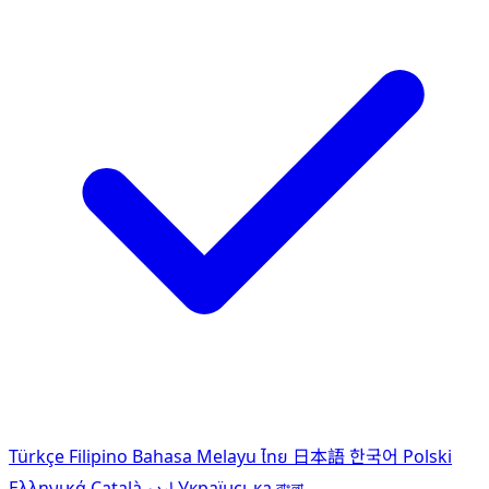
Türkçe
Filipino
Bahasa Melayu
ไทย
日本語
한국어
Polski
Ελληνικά
Català
اردو
Українська
বাংলা