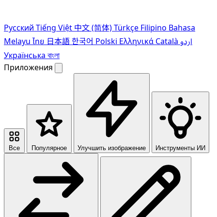
Pусский
Tiếng Việt
中文 (简体)
Türkçe
Filipino
Bahasa
Melayu
ไทย
日本語
한국어
Polski
Ελληνικά
Català
اردو
Українська
বাংলা
Приложения
Все
Популярное
Улучшить изображение
Инструменты ИИ