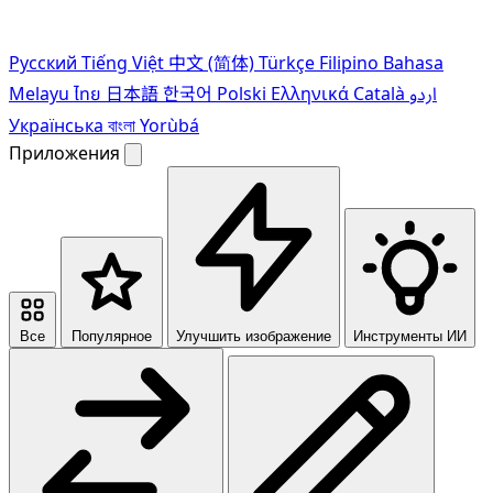
Pусский
Tiếng Việt
中文 (简体)
Türkçe
Filipino
Bahasa
Melayu
ไทย
日本語
한국어
Polski
Ελληνικά
Català
اردو
Українська
বাংলা
Yorùbá
Приложения
Все
Популярное
Улучшить изображение
Инструменты ИИ