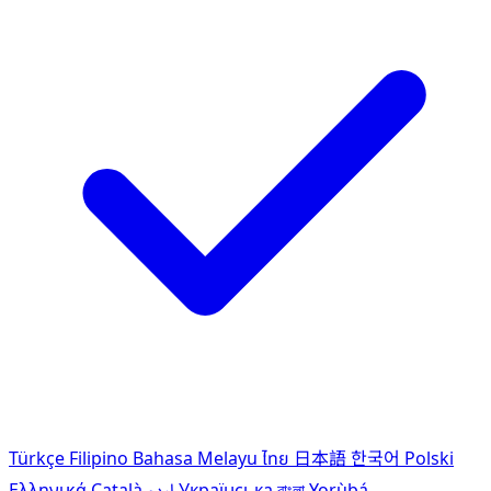
Türkçe
Filipino
Bahasa Melayu
ไทย
日本語
한국어
Polski
Ελληνικά
Català
اردو
Українська
বাংলা
Yorùbá