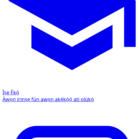
Ìṣe Ẹ̀kọ́
Àwọn irinṣẹ fún awọn akẹ́kọ̀ọ́ ati olùkọ́