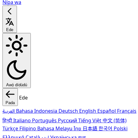
Nípa wa
Ede
Awọ́ dídùdú
Ede
Pada
العربية
Bahasa Indonesia
Deutsch
English
Español
Français
हिन्दी
Italiano
Português
Pусский
Tiếng Việt
中文 (简体)
Türkçe
Filipino
Bahasa Melayu
ไทย
日本語
한국어
Polski
Ελληνικά
Català
اردو
Українська
বাংলা