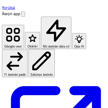
Yorùbá
Àwọn app
Gbogbo wọn
Olokìkí
Mú àwòrán dára síi
Ọpa AI
Yí àwòrán padà
Ṣàtúnṣe àwòrán