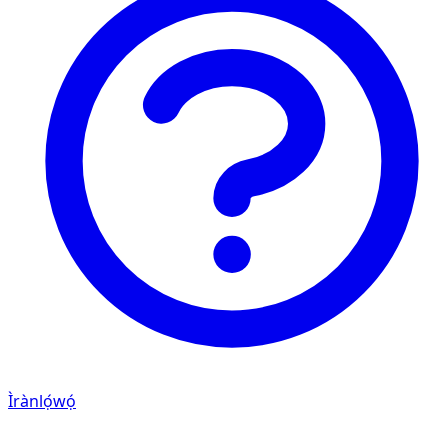
Ìrànlọ́wọ́