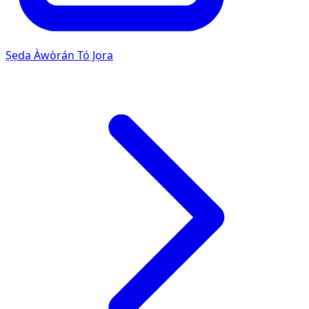
Ṣẹda Àwòrán Tó Jọra