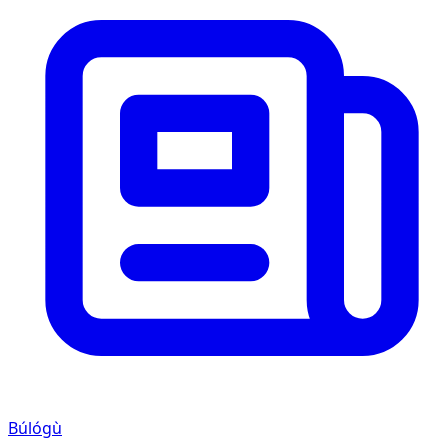
Búlógù