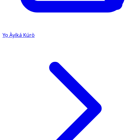
Yọ Àyíká Kúrò