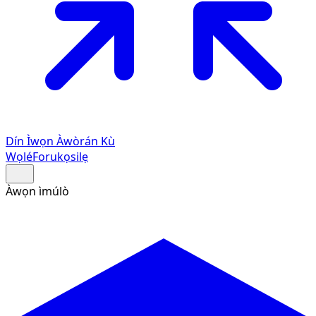
Dín Ìwọn Àwòrán Kù
Wọlé
Forukọsilẹ
Àwọn ìmúlò