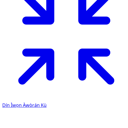
Dín Ìwọn Àwòrán Kù