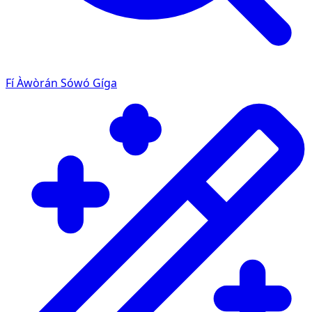
Fí Àwòrán Sówó Gíga