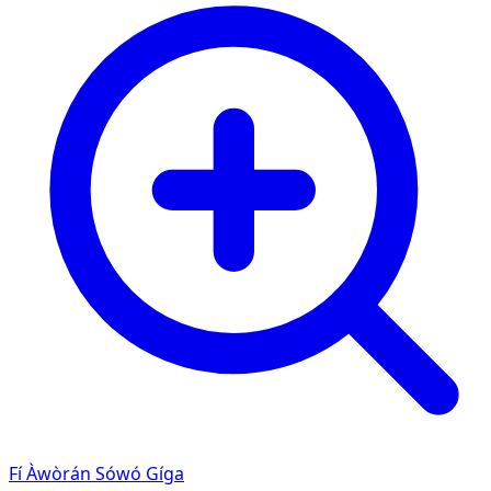
Fí Àwòrán Sówó Gíga