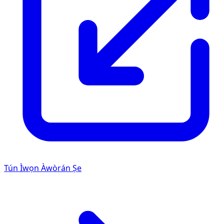
Tún Ìwọn Àwòrán Ṣe