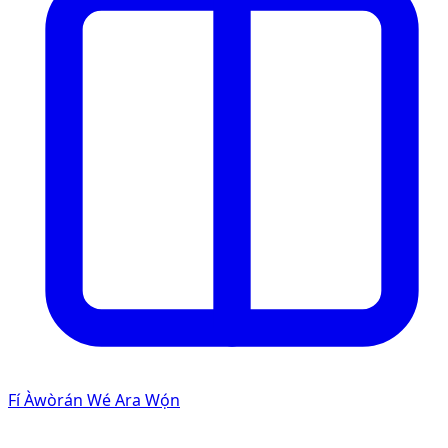
Fí Àwòrán Wé Ara Wọ́n