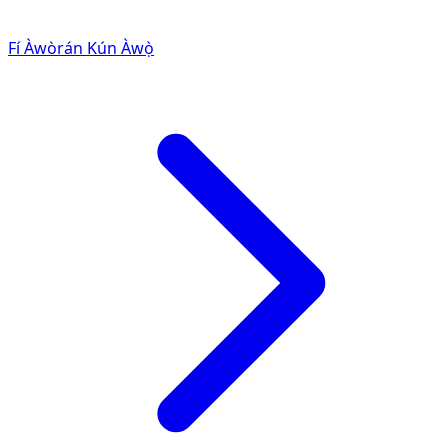
Fí Àwòrán Kún Àwọ̀