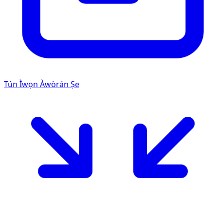
Tún Ìwọn Àwòrán Ṣe