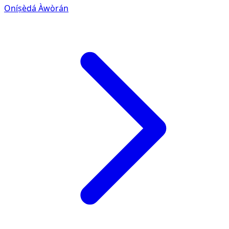
Oníṣèdá Àwòrán