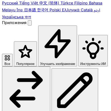
Pусский
Tiếng Việt
中文 (简体)
Türkçe
Filipino
Bahasa
Melayu
ไทย
日本語
한국어
Polski
Ελληνικά
Català
اردو
Українська
বাংলা
Приложения
Все
Популярное
Улучшить изображение
Инструменты ИИ