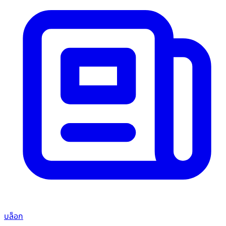
บล็อก