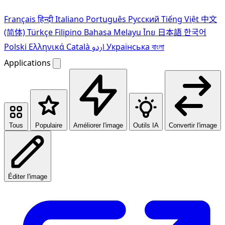
Français
हिन्दी
Italiano
Português
Pусский
Tiếng Việt
中文
(简体)
Türkçe
Filipino
Bahasa Melayu
ไทย
日本語
한국어
Polski
Ελληνικά
Català
اردو
Українська
বাংলা
Applications
Tous
Populaire
Améliorer l'image
Outils IA
Convertir l'image
Éditer l'image