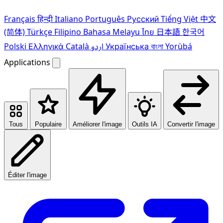
Français
हिन्दी
Italiano
Português
Pусский
Tiếng Việt
中文
(简体)
Türkçe
Filipino
Bahasa Melayu
ไทย
日本語
한국어
Polski
Ελληνικά
Català
اردو
Українська
বাংলা
Yorùbá
Applications
Tous
Populaire
Améliorer l'image
Outils IA
Convertir l'image
Éditer l'image