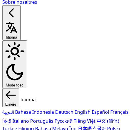
Sobre nosaltres
Idioma
Mode fosc
Idioma
Enrere
العربية
Bahasa Indonesia
Deutsch
English
Español
Français
हिन्दी
Italiano
Português
Pусский
Tiếng Việt
中文 (简体)
Türkçe
Filipino
Bahasa Melayu
ไทย
日本語
한국어
Polski