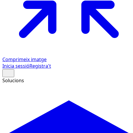
Comprimeix imatge
Inicia sessió
Registra't
Solucions