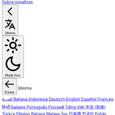
Sobre nosaltres
Idioma
Mode fosc
Idioma
Enrere
العربية
Bahasa Indonesia
Deutsch
English
Español
Français
हिन्दी
Italiano
Português
Pусский
Tiếng Việt
中文 (简体)
Türkçe
Filipino
Bahasa Melayu
ไทย
日本語
한국어
Polski