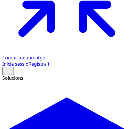
Comprimeix imatge
Inicia sessió
Registra't
Solucions