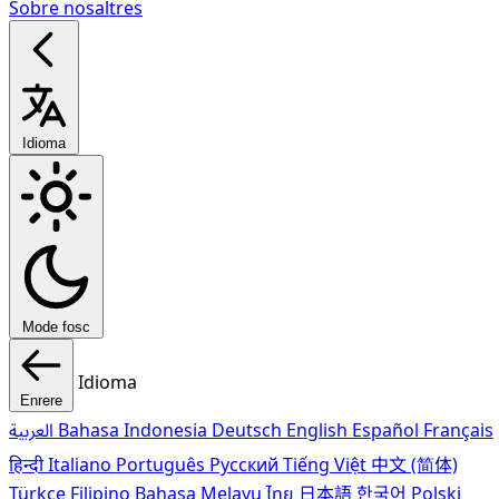
Sobre nosaltres
Idioma
Mode fosc
Idioma
Enrere
العربية
Bahasa Indonesia
Deutsch
English
Español
Français
हिन्दी
Italiano
Português
Pусский
Tiếng Việt
中文 (简体)
Türkçe
Filipino
Bahasa Melayu
ไทย
日本語
한국어
Polski