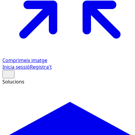
Comprimeix imatge
Inicia sessió
Registra't
Solucions