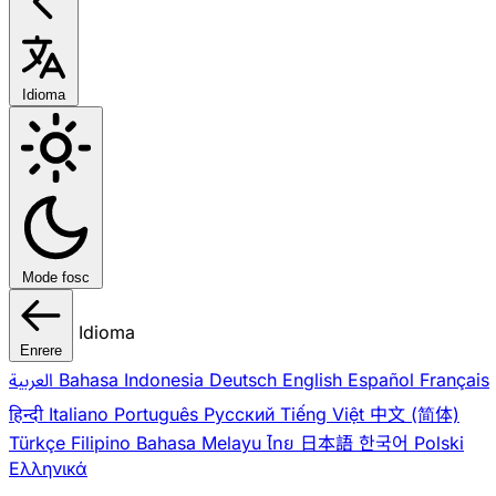
Idioma
Mode fosc
Idioma
Enrere
العربية
Bahasa Indonesia
Deutsch
English
Español
Français
हिन्दी
Italiano
Português
Pусский
Tiếng Việt
中文 (简体)
Türkçe
Filipino
Bahasa Melayu
ไทย
日本語
한국어
Polski
Ελληνικά