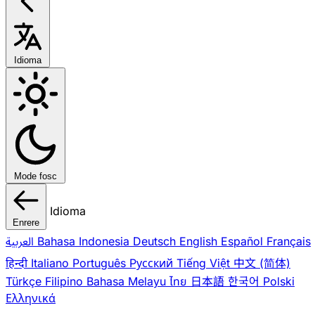
Idioma
Mode fosc
Idioma
Enrere
العربية
Bahasa Indonesia
Deutsch
English
Español
Français
हिन्दी
Italiano
Português
Pусский
Tiếng Việt
中文 (简体)
Türkçe
Filipino
Bahasa Melayu
ไทย
日本語
한국어
Polski
Ελληνικά