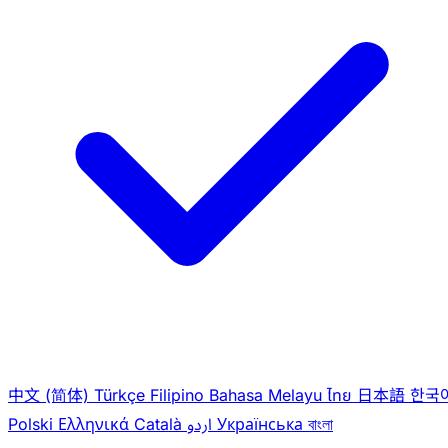
中文 (简体)
Türkçe
Filipino
Bahasa Melayu
ไทย
日本語
한국
Polski
Ελληνικά
Català
اردو
Українська
বাংলা