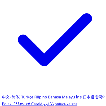
中文 (简体)
Türkçe
Filipino
Bahasa Melayu
ไทย
日本語
한국어
Polski
Ελληνικά
Català
اردو
Українська
বাংলা