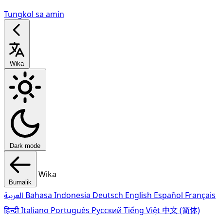
Tungkol sa amin
Wika
Dark mode
Wika
Bumalik
العربية
Bahasa Indonesia
Deutsch
English
Español
Français
हिन्दी
Italiano
Português
Pусский
Tiếng Việt
中文 (简体)