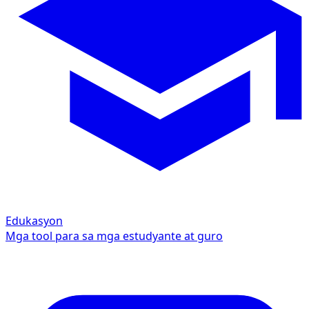
Edukasyon
Mga tool para sa mga estudyante at guro