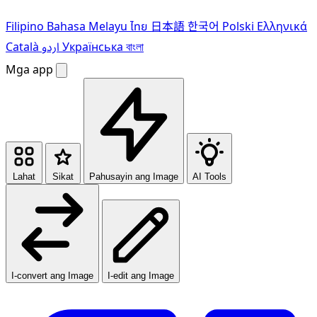
Filipino
Bahasa Melayu
ไทย
日本語
한국어
Polski
Ελληνικά
Català
اردو
Українська
বাংলা
Mga app
Lahat
Sikat
Pahusayin ang Image
AI Tools
I-convert ang Image
I-edit ang Image