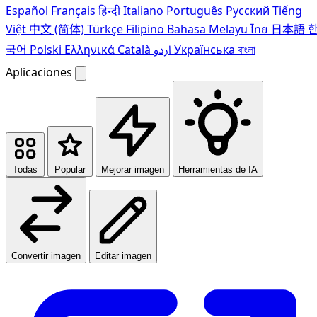
Español
Français
हिन्दी
Italiano
Português
Pусский
Tiếng
Việt
中文 (简体)
Türkçe
Filipino
Bahasa Melayu
ไทย
日本語
국어
Polski
Ελληνικά
Català
اردو
Українська
বাংলা
Aplicaciones
Todas
Popular
Mejorar imagen
Herramientas de IA
Convertir imagen
Editar imagen