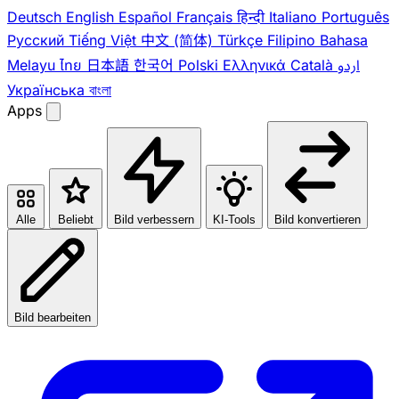
Deutsch
English
Español
Français
हिन्दी
Italiano
Português
Pусский
Tiếng Việt
中文 (简体)
Türkçe
Filipino
Bahasa
Melayu
ไทย
日本語
한국어
Polski
Ελληνικά
Català
اردو
Українська
বাংলা
Apps
Alle
Beliebt
Bild verbessern
KI-Tools
Bild konvertieren
Bild bearbeiten