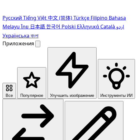
Pусский
Tiếng Việt
中文 (简体)
Türkçe
Filipino
Bahasa
Melayu
ไทย
日本語
한국어
Polski
Ελληνικά
Català
اردو
Українська
বাংলা
Приложения
Все
Популярное
Улучшить изображение
Инструменты ИИ