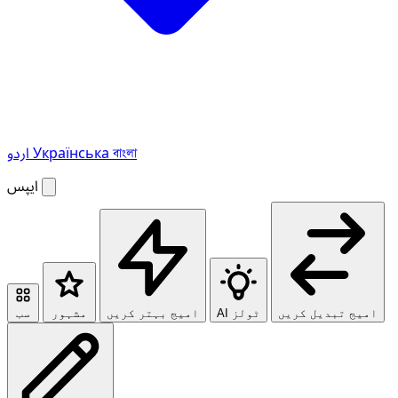
বাংলা
Українська
اردو
ایپس
امیج تبدیل کریں
AI ٹولز
امیج بہتر کریں
مشہور
سب