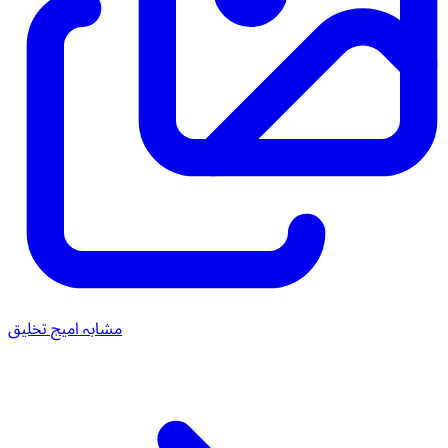
مشابہ امیج تخلیق