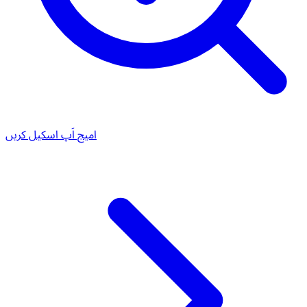
امیج اَپ اسکیل کریں