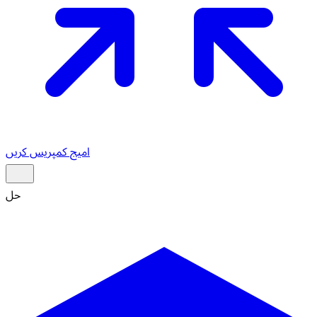
امیج کمپریس کریں
حل