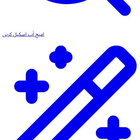
امیج اَپ اسکیل کریں