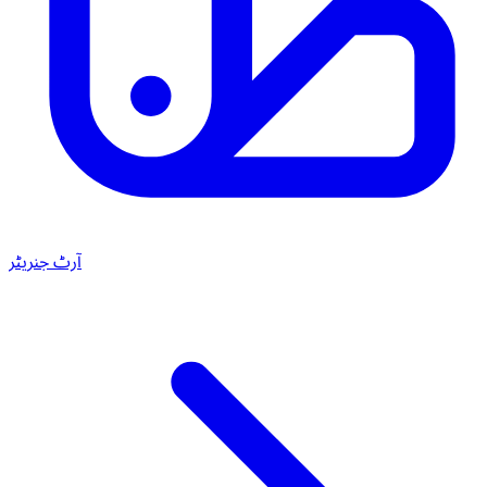
آرٹ جنریٹر