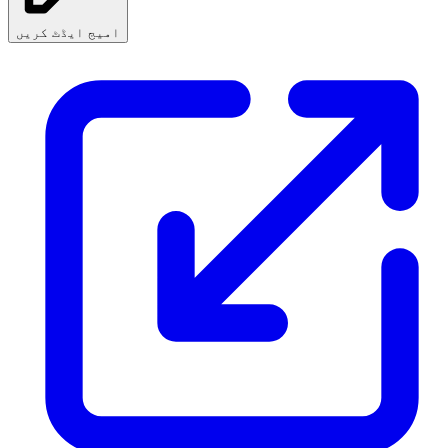
امیج ایڈٹ کریں