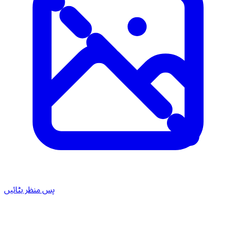
پس منظر ہٹائیں