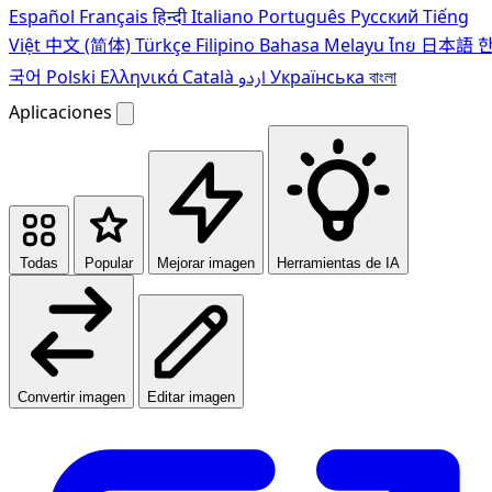
Español
Français
हिन्दी
Italiano
Português
Pусский
Tiếng
Việt
中文 (简体)
Türkçe
Filipino
Bahasa Melayu
ไทย
日本語
국어
Polski
Ελληνικά
Català
اردو
Українська
বাংলা
Aplicaciones
Todas
Popular
Mejorar imagen
Herramientas de IA
Convertir imagen
Editar imagen