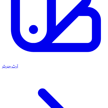
آرٹ جنریٹر