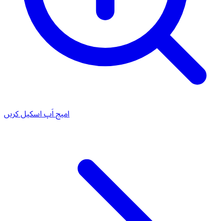
امیج اَپ اسکیل کریں