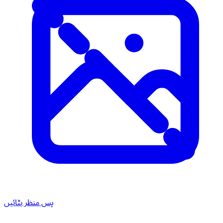
پس منظر ہٹائیں