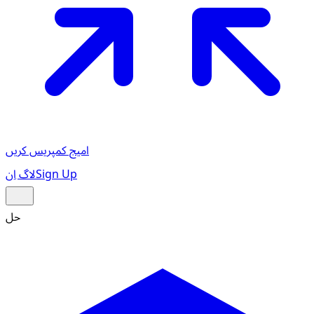
امیج کمپریس کریں
Sign Up
لاگ اِن
حل