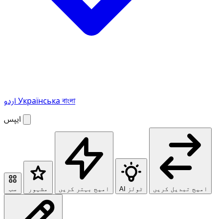
বাংলা
Українська
اردو
ایپس
امیج تبدیل کریں
AI ٹولز
امیج بہتر کریں
مشہور
سب