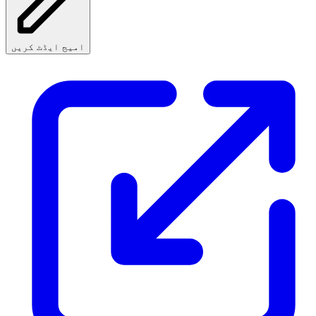
امیج ایڈٹ کریں