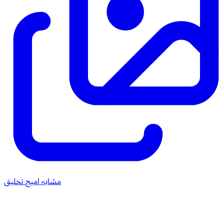
مشابہ امیج تخلیق