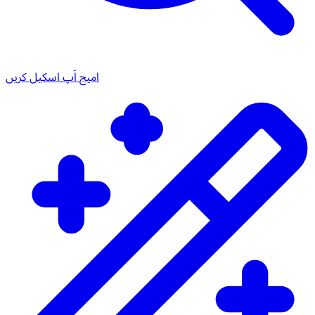
امیج اَپ اسکیل کریں