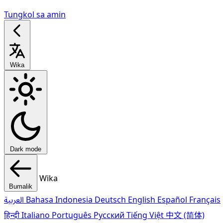
Tungkol sa amin
Wika
Dark mode
Wika
Bumalik
العربية
Bahasa Indonesia
Deutsch
English
Español
Français
हिन्दी
Italiano
Português
Pусский
Tiếng Việt
中文 (简体)