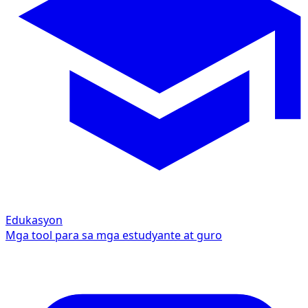
Edukasyon
Mga tool para sa mga estudyante at guro